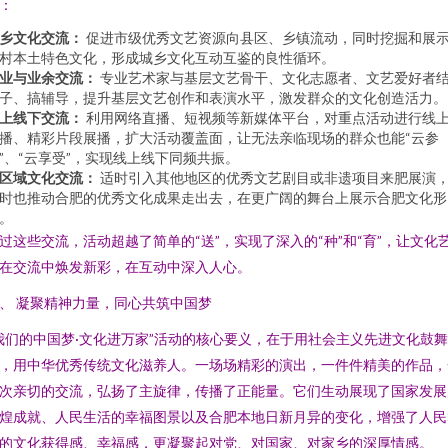
：
乡文化交流：
促进市级优秀文艺资源向县区、乡镇流动，同时挖掘和展
村本土特色文化，形成城乡文化互动互鉴的良性循环。
业与业余交流：
专业艺术家与基层文艺骨干、文化志愿者、文艺爱好者
子、搞辅导，提升基层文艺创作和表演水平，激发群众的文化创造活力。
上线下交流：
利用网络直播、短视频等新媒体平台，对重点活动进行线
播、精彩片段展播，扩大活动覆盖面，让无法亲临现场的群众也能“云参
”、“云享受”，实现线上线下同频共振。
区域文化交流：
适时引入其他地区的优秀文艺剧目或非遗项目来肥展演
时也推动合肥的优秀文化成果走出去，在更广阔的舞台上展示合肥文化形
。
过这些交流，活动超越了简单的“送”，实现了深入的“种”和“育”，让文化
在交流中焕发新彩，在互动中深入人心。
、 凝聚精神力量，同心共筑中国梦
我们的中国梦·文化进万家”活动的核心要义，在于用社会主义先进文化鼓舞
，用中华优秀传统文化滋养人。一场场精彩的演出，一件件精美的作品，
次亲切的交流，弘扬了主旋律，传播了正能量。它们生动展现了国家发展
煌成就、人民生活的幸福图景以及合肥本地日新月异的变化，增强了人民
的文化获得感、幸福感，更凝聚起对党、对国家、对家乡的深厚情感。