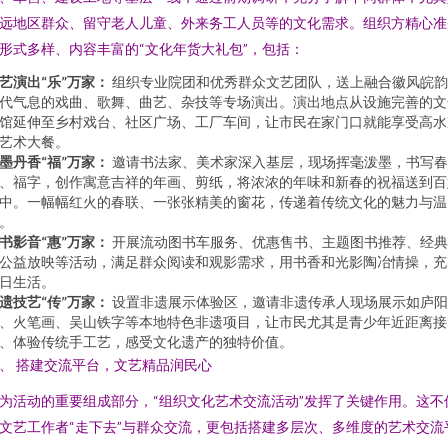
远地区群众、留守老人儿童、外来务工人员等的文化需求。组织方精心准
形式多样、内容丰富的“文化年货大礼包”，包括：
艺演出“乐”万家：
组织专业院团和优秀群众文艺团队，送上融合徽风皖韵
代气息的戏曲、歌舞、曲艺、杂技等专场演出。演出地点从设施完善的文
馆延伸至乡村戏台、社区广场、工厂车间，让市民在家门口就能享受高水
艺术大餐。
墨丹香“福”万家：
邀请书法家、美术家深入基层，现场挥毫泼墨，书写春
、福字，创作寓意吉祥的年画、剪纸，将浓浓的年味和新春的祝福送到百
中。一幅幅红火的春联、一张张精美的窗花，传递着传统文化的魅力与温
。
书影音“惠”万家：
开展流动图书车服务、优惠售书、主题图书推荐、经典
公益放映等活动，满足群众阅读和观影需求，用书香和光影陶冶情操，充
日生活。
遗技艺“传”万家：
设置非遗展示体验区，邀请非遗传承人现场展示如庐阳
、火笔画、吴山铁字等本地特色非遗项目，让市民尤其是青少年近距离接
、体验传统手工艺，感受文化遗产的独特价值。
、 搭建交流平台，文艺精品润民心
为活动的重要组成部分，“组织文化艺术交流活动”发挥了关键作用。这不
文艺工作者“走下去”与群众交流，更包括搭建多层次、多维度的艺术交流