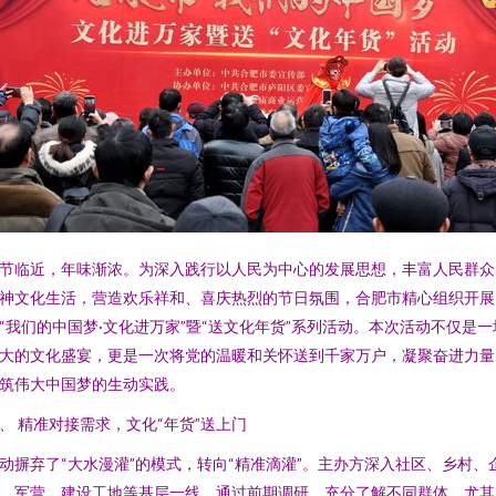
节临近，年味渐浓。为深入践行以人民为中心的发展思想，丰富人民群众
神文化生活，营造欢乐祥和、喜庆热烈的节日氛围，合肥市精心组织开展
“我们的中国梦·文化进万家”暨“送文化年货”系列活动。本次活动不仅是一
大的文化盛宴，更是一次将党的温暖和关怀送到千家万户，凝聚奋进力量
筑伟大中国梦的生动实践。
、 精准对接需求，文化“年货”送上门
动摒弃了“大水漫灌”的模式，转向“精准滴灌”。主办方深入社区、乡村、
、军营、建设工地等基层一线，通过前期调研，充分了解不同群体，尤其